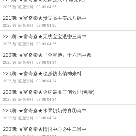
2026澳门正版资料
08-09 04:35
221期: ★富奇秦★贵宾高手实战八碼中
2026澳门正版资料
08-09 04:35
221期: ★富奇秦★无线宝宝透密三肖中
2026澳门正版资料
08-09 04:35
220期: ★富奇秦★『金宝博』十六玛中数
2026澳门正版资料
08-08 04:34
220期: ★富奇秦★稳赚钱出俏神来料
2026澳门正版资料
08-08 04:34
220期: ★富奇秦★金牌最准三俏救世(免费)
2026澳门正版资料
08-08 04:34
220期: ★富奇秦★水果奶奶传真①肖中
2026澳门正版资料
08-08 04:34
220期: ★富奇秦★情报中心必中二肖中