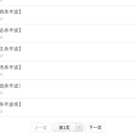
37
【精杀半波】
37
【必杀半波】
37
【主杀半波】
37
【绝杀半波】
37
《稳杀半波》
37
【杀半波准】
37
上一页
第1页
下一页