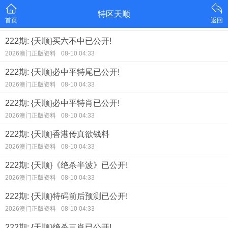
特区天顺
首页
返回
222期: {天顺}买六不中已公开!
2026澳门正版资料
08-10 04:33
222期: {天顺}必中平特尾已公开!
2026澳门正版资料
08-10 04:33
222期: {天顺}必中平特肖已公开!
2026澳门正版资料
08-10 04:33
222期: {天顺}香港传真欲钱料
2026澳门正版资料
08-10 04:33
222期: {天顺}《绝杀半波》已公开!
2026澳门正版资料
08-10 04:33
222期: {天顺}特码前后预测已公开!
2026澳门正版资料
08-10 04:33
222期: {天顺}绝杀三肖已公开!