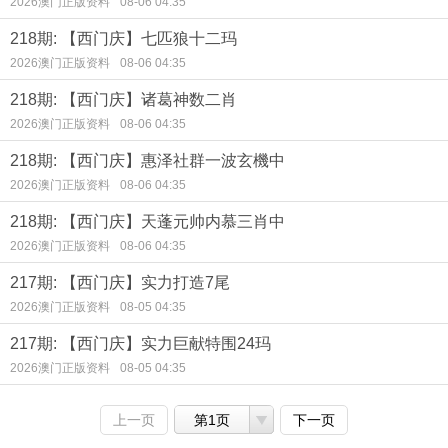
2026澳门正版资料
08-06 04:35
218期: 【西门庆】七匹狼十二玛
2026澳门正版资料
08-06 04:35
218期: 【西门庆】诸葛神数二肖
2026澳门正版资料
08-06 04:35
218期: 【西门庆】惠泽社群一波玄機中
2026澳门正版资料
08-06 04:35
218期: 【西门庆】天蓬元帅内慕三肖中
2026澳门正版资料
08-06 04:35
217期: 【西门庆】实力打造7尾
2026澳门正版资料
08-05 04:35
217期: 【西门庆】实力巨献特围24玛
2026澳门正版资料
08-05 04:35
上一页
第1页
下一页