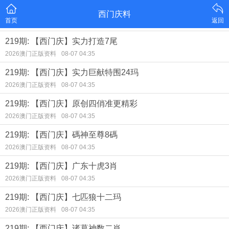
西门庆料
首页
返回
219期: 【西门庆】实力打造7尾
2026澳门正版资料
08-07 04:35
219期: 【西门庆】实力巨献特围24玛
2026澳门正版资料
08-07 04:35
219期: 【西门庆】原创四俏准更精彩
2026澳门正版资料
08-07 04:35
219期: 【西门庆】碼神至尊8碼
2026澳门正版资料
08-07 04:35
219期: 【西门庆】广东十虎3肖
2026澳门正版资料
08-07 04:35
219期: 【西门庆】七匹狼十二玛
2026澳门正版资料
08-07 04:35
219期: 【西门庆】诸葛神数二肖