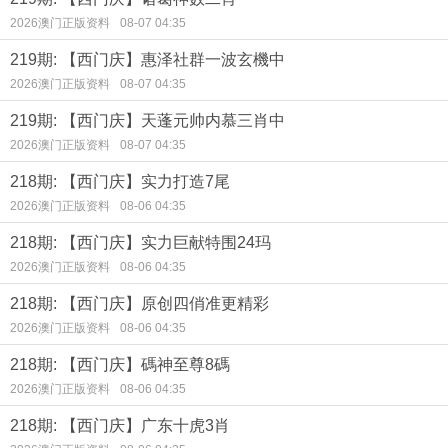
2026澳门正版资料
08-07 04:35
219期: 【西门庆】惠泽社群一波玄機中
2026澳门正版资料
08-07 04:35
219期: 【西门庆】天蓬元帅内慕三肖中
2026澳门正版资料
08-07 04:35
218期: 【西门庆】实力打造7尾
2026澳门正版资料
08-06 04:35
218期: 【西门庆】实力巨献特围24玛
2026澳门正版资料
08-06 04:35
218期: 【西门庆】原创四俏准更精彩
2026澳门正版资料
08-06 04:35
218期: 【西门庆】碼神至尊8碼
2026澳门正版资料
08-06 04:35
218期: 【西门庆】广东十虎3肖